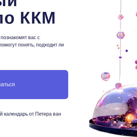
ый
по ККМ
 познакомят вас с
помогут понять, подходит ли
ваться
й календарь от Петера ван