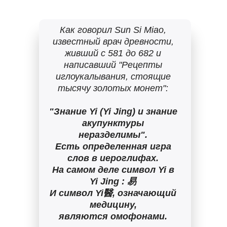
Как говорил Sun Si Miao,
известный врач древности,
живший с 581 до 682 и
написавший "Рецепты
иглоукалывания, стоящие
тысячу золотых монет":
"Знание Yi (Yi Jing) и знание
акупунктуры
неразделимы".
Есть определенная игра
слов в иероглифах.
На самом деле символ Yi в
Yi Jing : 易
И символ Yi醫, означающий
медицину,
являются омофонами.