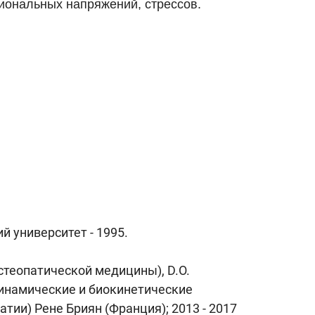
иональных напряжений, стрессов.
 университет - 1995.
стеопатической медицины), D.O.
динамические и биокинетические
тии) Рене Бриян (Франция); 2013 - 2017