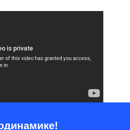
иодинамике!