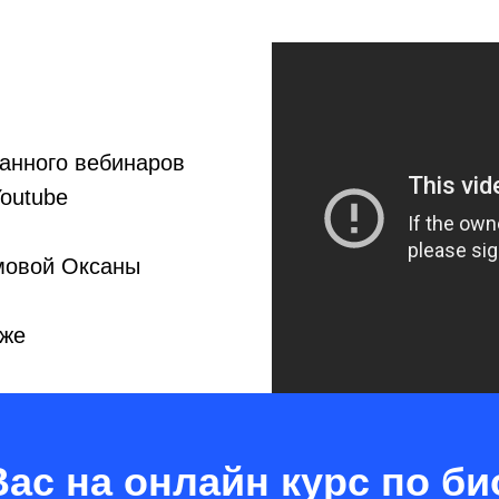
анного вебинаров
outube
мовой Оксаны
иже
ас на онлайн курс по б