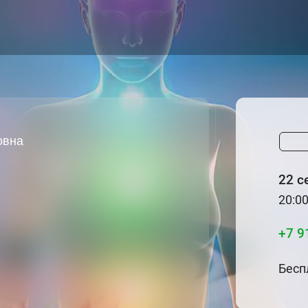
овна
22 с
20:0
+7 9
Бесп