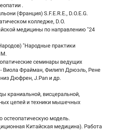
еопатии .
ьони (Франция) S.F.E.R.E., D.O.E.G.
атическом колледже, D.O.
тайской медицины по направлению "24
Народов) "Народные практики
НМ.
еопатические семинары ведущих
 - Виола Фрайман, Филипп Дрюэль, Рене
низ Дюфрен, J.Pan и др.
ды краниальной, висцеральной,
ных цепей и техники мышечных
ю остеопатическую модель.
диционная Китайская медицина). Работа