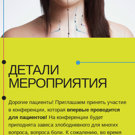
в конференции, которая
впервые проводится
для пациентов!
На конференции будет
приподнята завеса злободневного для многих
вопроса, вопроса боли. К сожалению, во время
процедуры или на сеансе не всегда достаточно
времени, чтобы ответить на правильные вопросы.
Мы понимаем как эти вопросы важны для
пациентов и как они ценны для специалиста.
Огромное желание специалиста помочь
организму пациента занимает много времени на
сеансе и не всегда есть возможность ответить на
все вопросы. Специалисты это понимают и,
поэтому, лучшие иглотерапевты России решили
восполнить недостаток информации на онлайн
встрече с Вами 31 марта.