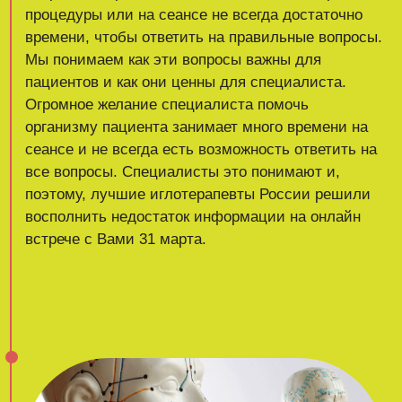
Честно и доступным языком на
конференции спикеры
конференции расскажут о
работе иглотерапевта, что он
делает, почему и с какой
целью.
Честно и доступным языком на конференции
спикеры конференции расскажут о работе
иглотерапевта, что он делает, почему и с какой
целью.
Расскажут почему есть иглотерапевты,
которые ставят 70 игл и те, кто ставят только
одну.