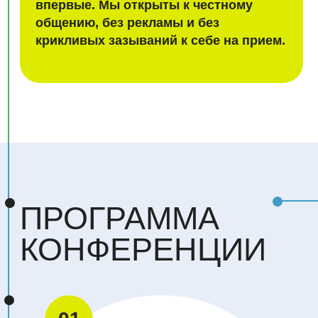
ГАЛУШКА ОЛЕГ
ГРИГОРЬЕВИЧ
Врач-остеопат, член экспертного совета
по аккредитации врачей-остеопатов
СЗГМУ им.Мечникова. Иглотерапевт по
Нэй Цзин