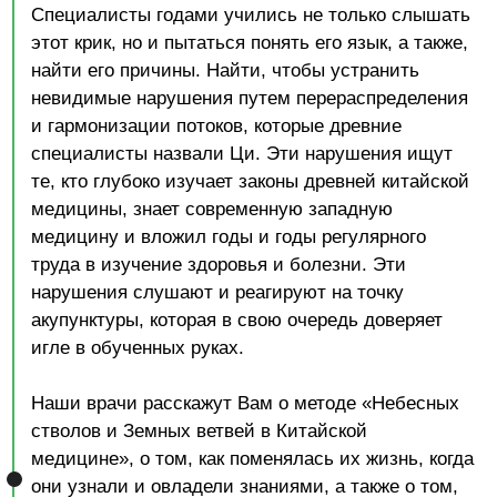
P.S. Такая конференция «пациент -
специалист» нами организуется
впервые. Мы открыты к честному
общению, без рекламы и без
крикливых зазываний к себе на прием.
ПРОГРАММА
КОНФЕРЕНЦИИ
01
10:00 – 10:10