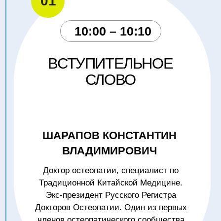
03
10:50 – 11:30
ДВИГАТЕЛЬНЫЕ ДИСФУНКЦИИ
У БОЛЬНЫХ С ПОЯСНИЧНЫМ
РАДИКУЛЯРНЫМ
СИНДРОМОМ С ТОЧКИ
ЗРЕНИЯ ЗАКОНОВ
КИТАЙСКОЙ МЕДИЦИНЫ,
ОПЫТ ЛЕЧЕНИЯ
ТЕЗИКОВ ДМИТРИЙ
ВЯЧЕСЛАВОВИЧ
Врач-остеопат, иглотерапевт по
Нэй Цзин