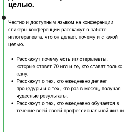
Специалисты годами учились не только слышать
этот крик, но и пытаться понять его язык, а также,
найти его причины. Найти, чтобы устранить
невидимые нарушения путем перераспределения
и гармонизации потоков, которые древние
специалисты назвали Ци. Эти нарушения ищут
те, кто глубоко изучает законы древней китайской
медицины, знает современную западную
медицину и вложил годы и годы регулярного
труда в изучение здоровья и болезни. Эти
нарушения слушают и реагируют на точку
акупунктуры, которая в свою очередь доверяет
игле в обученных руках.
Наши врачи расскажут Вам о методе «Небесных
стволов и Земных ветвей в Китайской
медицине», о том, как поменялась их жизнь, когда
они узнали и овладели знаниями, а также о том,
как изменилась их профессиональная
деятельность.
Вы узнаете с какими проблемами и нарушениями
можно обращаться к нашим специалистам. На
клинических примерах Вам покажут, как можно
устранить боль без обезболивающих препаратов