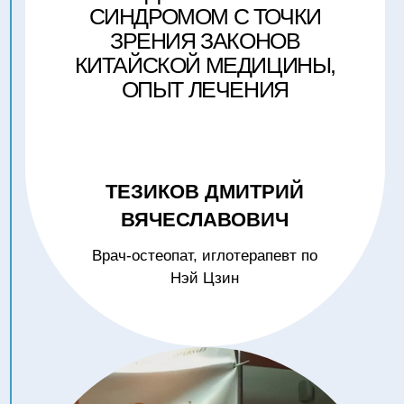
МОМЕНТ В ЛЕЧЕНИИ ОСТРЫХ И
ХРОНИЧЕСКИХ БОЛЕВЫХ
СИНДРОМОВ, ВОЗНИКШИХ В
РЕЗУЛЬТАТЕ ПСИХО-
ЭМОЦИОНАЛЬНЫХ РАССТРОЙСТВ
ЛИН АЛЕКСАНДР ЮНОВИЧ
Врач-терапевт, рефлексотерапевт,
потомственный врач китайской
династии Лин