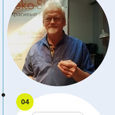
07
13:30 – 14:10
ПУПОЧНЫЕ ГРЫЖИ У
ДЕТЕЙ: ПОМОЩЬ
ИГЛОТЕРАПЕВТА
ГЕРАСЬКИНА АННА
ИГОРЕВНА
Врач-педиатр, остеопат, иглотерапевт по
Нэй Цзин