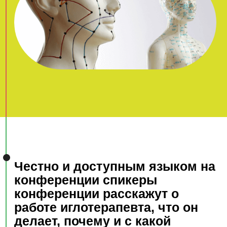
Расскажут о тех, кто ежедневно делает
процедуры и о тех, кто раз в месяц, получая
чудесные результаты.
Расскажут о тех, кто ежедневно обучается в
течение всей своей профессиональной жизни.
Разные направления медицины
лечат боль и лечат по-разному.
Не так давно в России
появилась иглотерапия
wù yùn
liù qì
Она пришла очень тихо и
незаметно из древних
источников: тогда, 11 лет назад,
в Россию приехал Питер ван
Кервель и стал передавать свой
опыт и знания своих учителей.
Боль в этой медицине рассматривалась, как крик
о помощи организма к специалисту и пациенту.