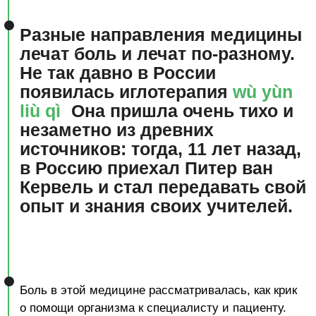
при хронических и острых заболеваниях, а также,
как помочь, когда лекарственные препараты уже
не дают ожидаемого эффекта.
Таких специалистов на сегодня очень мало в
нашей большой стране, но качество их работы
оценивается немалым количеством излеченных
пациентов, для которых постоянное лечение
осталось в прошлом. А излечение и есть
показатель их работы, эффективности метода.
Ждем всех, кто желает вернуться к нормальной,
активной жизни — без боли! Ждем ваших
близких и знакомых, ждем от Вас на конференции
важных для Вас и ценных для нас вопросов.