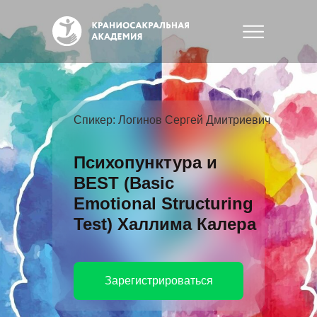
Спикер: Логинов Сергей Дмитриевич
Психопунктура и
BEST (Basic
Emotional Structuring
Test) Халлима Калера
Зарегистрироваться