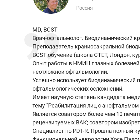
Россия
MD, BCST
Врач-офтальмолог. Биодинамический кр
Преподаватель краниосакральной биод
BCST обучение (школа CTET, Лондон, ку
Опыт работы в НМИЦ глазных болезней 
неотложной офтальмологии.
Успешно использует биодинамический п
офтальмологических осложнений.
Имеет научную степень кандидата меди
тему "Реабилитация лиц с анофтальмом 
Является соавтором более чем 10 печат
рецензируемых ВАК; соавтором изобрет
Специалист по PDT-R. Прошла полный ку
функциональной неврологии Хосе Палом