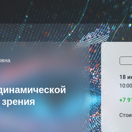
овна
18 и
10:00
динамической
 зрения
+7 9
Стои