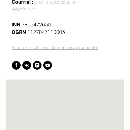
Courriel :
cranio-acad@ya.ru
What's App
INN
7806472650
OGRN
1127847110005
Accord de traitement des données personnelles